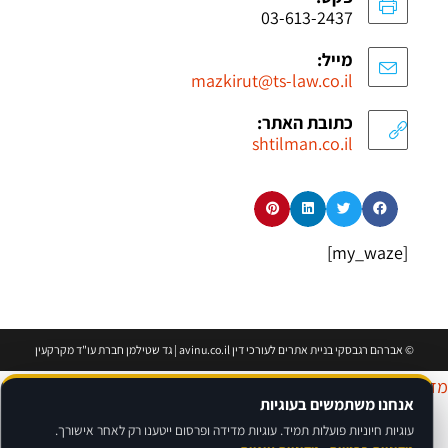
03-613-2437
מייל:
mazkirut@ts-law.co.il
כתובת האתר:
shtilman.co.il
[my_waze]
©
אברהם רגבסקי
בניית אתרים לעורכי דין avinu.co.il | גד שטילמן חברת עו"ד מקרקעין
דיניות פרטיות
|
מדיניות עוגיות
|
תנאי שימוש
|
הצהרת נגישות
אנחנו משתמשים בעוגיות
עוגיות חיוניות פועלות תמיד. עוגיות מדידה ופרסום ייטענו רק לאחר אישורך.