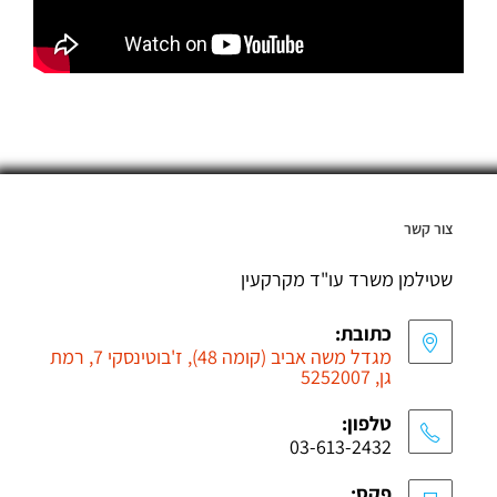
צור קשר
שטילמן משרד עו"ד מקרקעין
כתובת:
מגדל משה אביב (קומה 48), ז'בוטינסקי 7, רמת
גן, 5252007
טלפון:
03-613-2432
פקס: