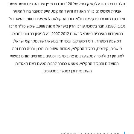
נולד בבנימינה ובעל משק פעיל של 120 דונם כרמי יין ופרדס. כיום תושב מושב
אביחיל ושימש גם כיו"ר האגודה והועד המקומי. טייס לשעבר בחיל האוויר
ושרת גם כתובע בפרקליטות ח"א. בוגר הפקולטה למשפטים באוניברסיטת תל
אביב (1986). חבר בלשכת עורכי הדין בישראל משנת 1988. שימש כיו"ר מרכז
התאחדות האיכרים בישראל בשנים 2007-2012. בעל ניסיון רב גווני בתחומי
המשפט המסחרי, דיני המקרקעין ובמיוחד בנושאי רשות מקרקעי ישראל,
מושבים, קיבוצים, המגזר החקלאי, אגודות שיתופיות ותכנון ובניה בהם זכה
למוניטין רב ולהכרה מקצועית. מרצה בימי עיון וכנסים בפורומים שונים בנושאי
המושבים והמגזר החקלאי. משמש כבורר לרבות מטעם רשם האגודות
השיתופיות וכן כמגשר בסכסוכים.
עורך דין מקרקעין גד שטילמן