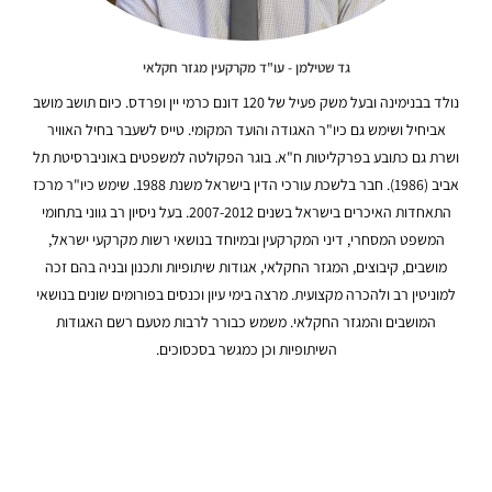
גד שטילמן - עו"ד מקרקעין מגזר חקלאי
נולד בבנימינה ובעל משק פעיל של 120 דונם כרמי יין ופרדס. כיום תושב מושב
אביחיל ושימש גם כיו"ר האגודה והועד המקומי. טייס לשעבר בחיל האוויר
ושרת גם כתובע בפרקליטות ח"א. בוגר הפקולטה למשפטים באוניברסיטת תל
אביב (1986). חבר בלשכת עורכי הדין בישראל משנת 1988. שימש כיו"ר מרכז
התאחדות האיכרים בישראל בשנים 2007-2012. בעל ניסיון רב גווני בתחומי
המשפט המסחרי, דיני המקרקעין ובמיוחד בנושאי רשות מקרקעי ישראל,
מושבים, קיבוצים, המגזר החקלאי, אגודות שיתופיות ותכנון ובניה בהם זכה
למוניטין רב ולהכרה מקצועית. מרצה בימי עיון וכנסים בפורומים שונים בנושאי
המושבים והמגזר החקלאי. משמש כבורר לרבות מטעם רשם האגודות
השיתופיות וכן כמגשר בסכסוכים.