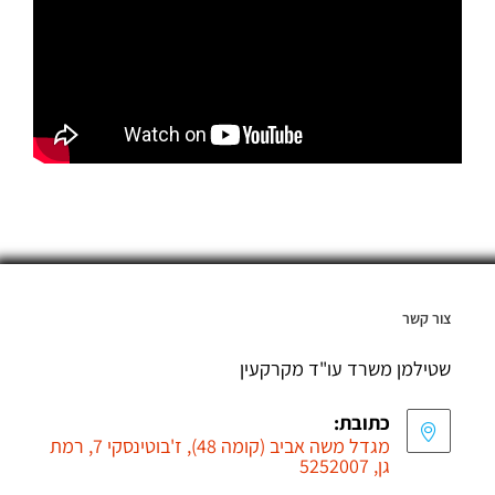
צור קשר
שטילמן משרד עו"ד מקרקעין
כתובת:
מגדל משה אביב (קומה 48), ז'בוטינסקי 7, רמת
גן, 5252007