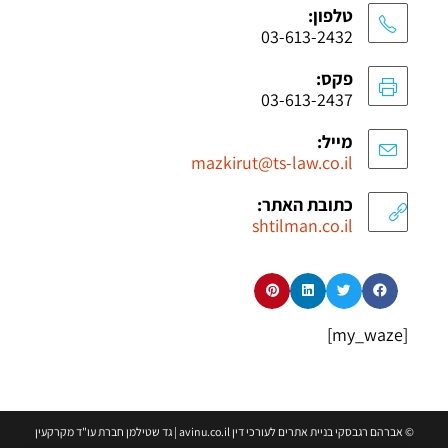
טלפון:
03-613-2432
פקס:
03-613-2437
מייל:
mazkirut@ts-law.co.il
כתובת האתר:
shtilman.co.il
[my_waze]
©
אברהם רגבסקי
בניית אתרים לעורכי דין avinu.co.il | גד שטילמן חברת עו"ד מקרקעין