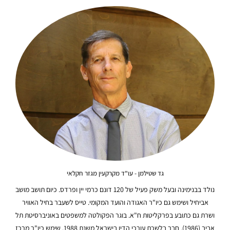
גד שטילמן - עו"ד מקרקעין מגזר חקלאי
נולד בבנימינה ובעל משק פעיל של 120 דונם כרמי יין ופרדס. כיום תושב מושב
אביחיל ושימש גם כיו"ר האגודה והועד המקומי. טייס לשעבר בחיל האוויר
ושרת גם כתובע בפרקליטות ח"א. בוגר הפקולטה למשפטים באוניברסיטת תל
אביב (1986). חבר בלשכת עורכי הדין בישראל משנת 1988. שימש כיו"ר מרכז