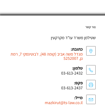
צור קשר
שטילמן משרד עו"ד מקרקעין
כתובת:
מגדל משה אביב (קומה 48), ז'בוטינסקי 7, רמת
גן, 5252007
טלפון:
03-613-2432
פקס:
03-613-2437
מייל:
mazkirut@ts-law.co.il