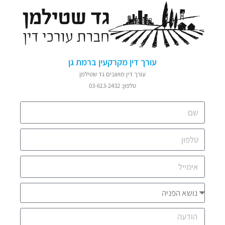
עורך דין מקרקעין ברמת גן
עורך דין מושבים גד שטילמן
טלפון: 03-613-2432