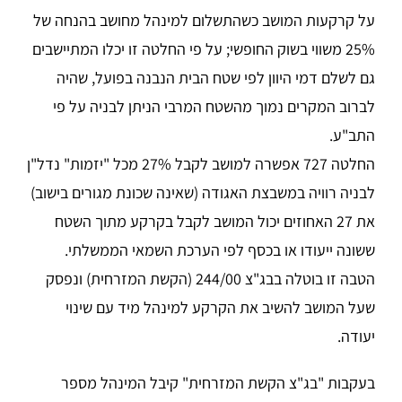
על קרקעות המושב כשהתשלום למינהל מחושב בהנחה של
25% משווי בשוק החופשי; על פי החלטה זו יכלו המתיישבים
גם לשלם דמי היוון לפי שטח הבית הנבנה בפועל, שהיה
לברוב המקרים נמוך מהשטח המרבי הניתן לבניה על פי
התב"ע.
החלטה 727 אפשרה למושב לקבל 27% מכל "יזמות" נדל"ן
לבניה רוויה במשבצת האגודה (שאינה שכונת מגורים בישוב)
את 27 האחוזים יכול המושב לקבל בקרקע מתוך השטח
ששונה ייעודו או בכסף לפי הערכת השמאי הממשלתי.
הטבה זו בוטלה בבג"צ 244/00 (הקשת המזרחית) ונפסק
שעל המושב להשיב את הקרקע למינהל מיד עם שינוי
יעודה.
בעקבות "בג"צ הקשת המזרחית" קיבל המינהל מספר