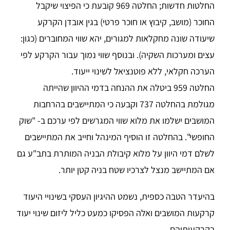
החלטות חדשות; החלטה 969 קובעת כי הפיצוי שיקבל
החוכר (מושב, קיבוץ או חוכר פרטי) בגין אובדן הקרקע
שיעודה שונה מחקלאות למגורים, יהא שווי המחוברים (כגון:
עצים ומערכות השקיה). ובנוסף שווי נמוך עבור הקרקע לפי
הערכה חקלאי, ללא פוטנציאל לשינוי ייעוד.
החלטה 959 ביטלה את ההנחה בדמי ההיוון שהייתה
מגולמת בהחלטה 737 וקבעה כי המתיישבים בהרחבות
המושבים ישלמו את מלוא שווי המגרשים לפי ערכם ב- "שוק
החופשי". בהחלטה זו הוסיף המינהל וחייב את המתיישבים
לשלם דמי היוון על מלוא קיבולת הבניה המותרת בתב"ע גם
אם המתיישב מנצל לצרכיו שטח בניה קטן יותר.
בהיעדר הטבה כספית, נשמט ההיגיון העסקי בשינויי היעוד
קרקעות המושבים ואלה הפסיקו כמעט כליל ליזום שינוי יעוד
בקרקעותיהם.