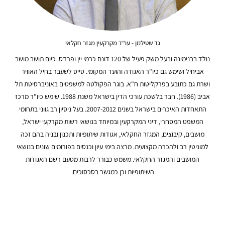
גד שטילמן - עו"ד מקרקעין מגזר חקלאי
נולד בבנימינה ובעל משק פעיל של 120 דונם כרמי יין ופרדס. כיום תושב מושב
אביחיל ושימש גם כיו"ר האגודה והועד המקומי. טייס לשעבר בחיל האוויר
ושרת גם כתובע בפרקליטות ח"א. בוגר הפקולטה למשפטים באוניברסיטת תל
אביב (1986). חבר בלשכת עורכי הדין בישראל משנת 1988. שימש כיו"ר מרכז
התאחדות האיכרים בישראל בשנים 2007-2012. בעל ניסיון רב גווני בתחומי
המשפט המסחרי, דיני המקרקעין ובמיוחד בנושאי רשות מקרקעי ישראל,
מושבים, קיבוצים, המגזר החקלאי, אגודות שיתופיות ותכנון ובניה בהם זכה
למוניטין רב ולהכרה מקצועית. מרצה בימי עיון וכנסים בפורומים שונים בנושאי
המושבים והמגזר החקלאי. משמש כבורר לרבות מטעם רשם האגודות
השיתופיות וכן כמגשר בסכסוכים.