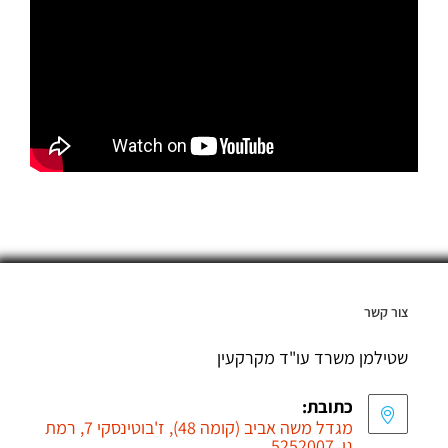
צור קשר
שטילמן משרד עו"ד מקרקעין
כתובת:
מגדל משה אביב (קומה 48), ז'בוטינסקי 7, רמת
גן, 5252007