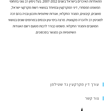
התאחדות האיכרים בישראל בשנים 2007-2012. בעל ניסיון רב גווני בתחומי
המשפט המסחרי, דיני המקרקעין ובמיוחד בנושאי רשות מקרקעי ישראל,
מושבים, קיבוצים, המגזר החקלאי, אגודות שיתופיות ותכנון ובניה בהם זכה
למוניטין רב ולהכרה מקצועית. מרצה בימי עיון וכנסים בפורומים שונים בנושאי
המושבים והמגזר החקלאי. משמש כבורר לרבות מטעם רשם האגודות
השיתופיות וכן כמגשר בסכסוכים.
עורך דין מקרקעין גד שטילמן
צור קשר