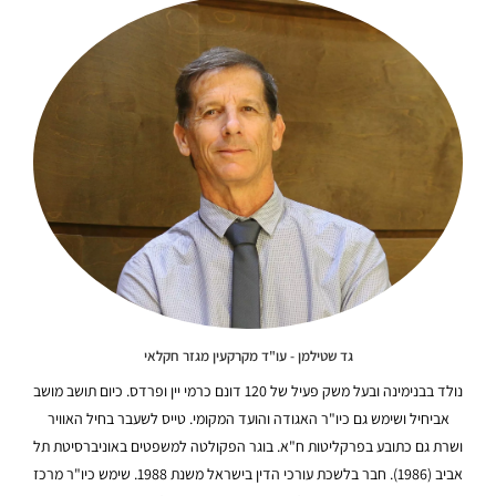
גד שטילמן - עו"ד מקרקעין מגזר חקלאי
נולד בבנימינה ובעל משק פעיל של 120 דונם כרמי יין ופרדס. כיום תושב מושב
אביחיל ושימש גם כיו"ר האגודה והועד המקומי. טייס לשעבר בחיל האוויר
ושרת גם כתובע בפרקליטות ח"א. בוגר הפקולטה למשפטים באוניברסיטת תל
אביב (1986). חבר בלשכת עורכי הדין בישראל משנת 1988. שימש כיו"ר מרכז