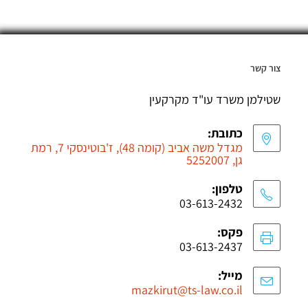
צור קשר
שטילמן משרד עו"ד מקרקעין
כתובת:
מגדל משה אביב (קומה 48), ז'בוטינסקי 7, רמת
גן, 5252007
טלפון:
03-613-2432
פקס:
03-613-2437
מייל:
mazkirut@ts-law.co.il