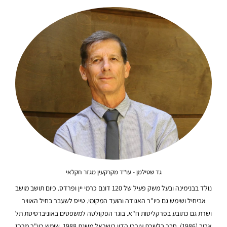
גד שטילמן - עו"ד מקרקעין מגזר חקלאי
נולד בבנימינה ובעל משק פעיל של 120 דונם כרמי יין ופרדס. כיום תושב מושב
אביחיל ושימש גם כיו"ר האגודה והועד המקומי. טייס לשעבר בחיל האוויר
ושרת גם כתובע בפרקליטות ח"א. בוגר הפקולטה למשפטים באוניברסיטת תל
אביב (1986). חבר בלשכת עורכי הדין בישראל משנת 1988. שימש כיו"ר מרכז