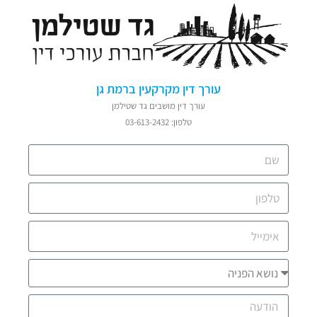
עורך דין מקרקעין ברמת גן
עורך דין מושבים גד שטילמן
טלפון: 03-613-2432