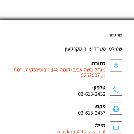
צור קשר
שטילמן משרד עו"ד מקרקעין
כתובת:
מגדל משה אביב (קומה 48), ז'בוטינסקי 7, רמת
גן, 5252007
טלפון:
03-613-2432
פקס:
03-613-2437
מייל:
mazkirut@ts-law.co.il