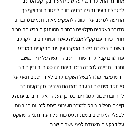
אחרונה החליטה רמ"י על שינוי היעוד בקרקע המושב
להגדלת העיר נתניה בבניה רוויה למגורים ובתוקף כך
הודיעה למושב על הכוונה להפקיע מאות דונמים מחבריו.
מדובר בשטחים חקלאיים נרחבים המוחזקים ברשותם מכוח
חוזי חכירה עם קק"ל אנגליה כאשר זכויותיהם בחלקות ב'
רשומות בלשכת רישום המקרקעין עוד מתקופת המנדט.
עוד טרם קבלת דרישות ההשבה הוגשה על ידי המושב
וחבריו תביעה להכרה בזכויותיהם ההיסטוריות ובין היתר
דרשו פיצויי מוגדל בשל השקעותיהם לאורך שנים וזאת על
פי תקדימים שהיו בעבר בהם הם העבירו מקרקעותיהם
להרחבת שכונות מגורים. כמו כן טענה האגודה בתביעתה כי
קיימת הפליה ביחס למגזר העירוני ביחס לזכויות הניתנות
לבעלי המגרשים בשכונות סמוכות של העיר נתניה, שהוקמו
על קרקעות האגודה לפני עשרות שנים.