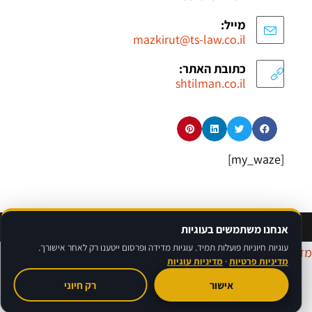
מייל:
mazkirut@ts-law.co.il
כתובת האתר:
shtilman.co.il
[my_waze]
©
אברהם רגבסקי
בניית אתרים לעורכי דין avinu.co.il | גד שטילמן חברת עו"ד מקרקעין
אנחנו משתמשים בעוגיות
עוגיות חיוניות פועלות תמיד. עוגיות מדידה ופרסום ייטענו רק לאחר אישורך.
דיניות פרטיות
|
מדיניות עוגיות
|
תנאי שימוש
|
הצהרת נגישות
מדיניות פרטיות
·
מדיניות עוגיות
אישור
רק חיוני