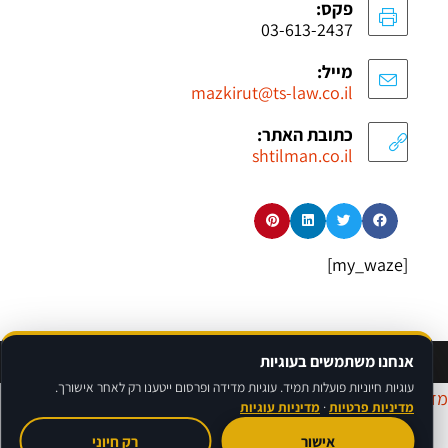
פקס:
03-613-2437
מייל:
mazkirut@ts-law.co.il
כתובת האתר:
shtilman.co.il
[my_waze]
אנחנו משתמשים בעוגיות
©
אברהם רגבסקי
בניית אתרים לעורכי דין avinu.co.il | גד שטילמן חברת עו"ד מקרקעין
עוגיות חיוניות פועלות תמיד. עוגיות מדידה ופרסום ייטענו רק לאחר אישורך.
דיניות פרטיות
|
מדיניות עוגיות
|
תנאי שימוש
|
הצהרת נגישות
מדיניות פרטיות
·
מדיניות עוגיות
אישור
רק חיוני