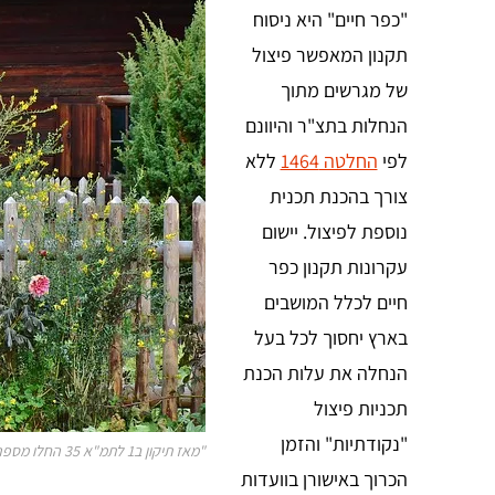
"כפר חיים" היא ניסוח
תקנון המאפשר פיצול
של מגרשים מתוך
הנחלות בתצ"ר והיוונם
לפי
החלטה 1464
ללא
צורך בהכנת תכנית
נוספת לפיצול. יישום
עקרונות תקנון כפר
חיים לכלל המושבים
בארץ יחסוך לכל בעל
הנחלה את עלות הכנת
תכניות פיצול
"נקודתיות" והזמן
"מאז תיקון ב1 לתמ"א 35 החלו מספר רב של מושבים להכין תכניות מתאר שמטרתם בניין הבית השלישי ופיצולו."
הכרוך באישורן בוועדות