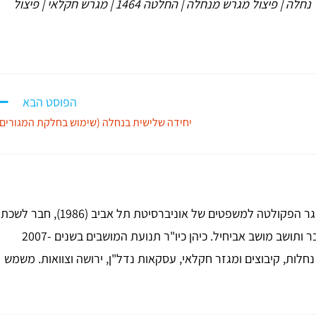
| בית שלישי בנחלה | בית רביעי בנחלה | פיצול נחלה | פיצול מגרש מנחלה | החלטה 1464 | מגרש חקלאי | פיצול
הפוסט הבא
יחידה שלישית בנחלה (שימוש בחלקת המגורים)
עו"ד גד שטילמן, מייסד ויו"ר המשרד. בוגר הפקולטה למשפטים של אוניברסיטת תל אביב (1986), חבר לשכת
עורכי הדין מ-1988. טייס חיל אוויר לשעבר ותושב מושב אביחיל. כיהן כיו"ר תנועת המושבים בשנים 2007-
, נחלות, קיבוצים ומגזר חקלאי, עסקאות נדל"ן, ירושה וצוואות. משמש