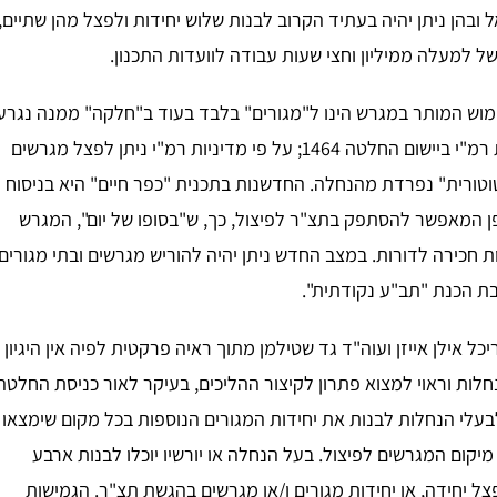
דה שקיימות 35,000 נחלות בישראל ובהן ניתן יהיה בעתיד הקרוב לבנות שלוש יחידות ולפצל מהן שתיים,
של למעלה ממיליון וחצי שעות עבודה לוועדות התכנון.
מוש המותר במגרש הינו ל"מגורים" בלבד בעוד ב"חלקה" ממנה נגרע
המגרש מותרים גם שימושים חקלאיים ואחרים, וכן מדיניות רמ"י ביישום החלטה 1464; על פי מדיניות רמ"י ניתן לפצל מגרשים
טורית" נפרדת מהנחלה. החדשנות בתכנית "כפר חיים" היא בניסוח
 המאפשר להסתפק בתצ"ר לפיצול, כך, ש"בסופו של יום", המגרש
חכירה לדורות. במצב החדש ניתן יהיה להוריש מגרשים ובתי מגורים
בת הכנת "תב"ע נקודתית".
 אילן אייזן ועוה"ד גד שטילמן מתוך ראיה פרקטית לפיה אין היגיון
חלות וראוי למצוא פתרון לקיצור ההליכים, בעיקר לאור כניסת החלטה
 לבעלי הנחלות לבנות את יחידות המגורים הנוספות בכל מקום שימצאו
קום המגרשים לפיצול. בעל הנחלה או יורשיו יוכלו לבנות ארבע
ל יחידה, או יחידות מגורים ו/או מגרשים בהגשת תצ"ר. הגמישות