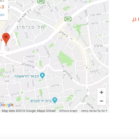
וטינסקי 7, רמת גן,