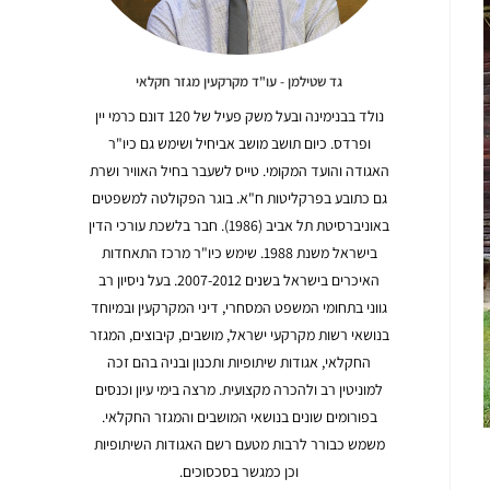
גד שטילמן - עו"ד מקרקעין מגזר חקלאי
נולד בבנימינה ובעל משק פעיל של 120 דונם כרמי יין
ופרדס. כיום תושב מושב אביחיל ושימש גם כיו"ר
האגודה והועד המקומי. טייס לשעבר בחיל האוויר ושרת
גם כתובע בפרקליטות ח"א. בוגר הפקולטה למשפטים
באוניברסיטת תל אביב (1986). חבר בלשכת עורכי הדין
בישראל משנת 1988. שימש כיו"ר מרכז התאחדות
האיכרים בישראל בשנים 2007-2012. בעל ניסיון רב
גווני בתחומי המשפט המסחרי, דיני המקרקעין ובמיוחד
בנושאי רשות מקרקעי ישראל, מושבים, קיבוצים, המגזר
החקלאי, אגודות שיתופיות ותכנון ובניה בהם זכה
למוניטין רב ולהכרה מקצועית. מרצה בימי עיון וכנסים
בפורומים שונים בנושאי המושבים והמגזר החקלאי.
משמש כבורר לרבות מטעם רשם האגודות השיתופיות
וכן כמגשר בסכסוכים.