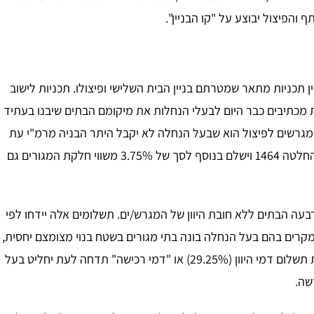
הפיצול יבוצע על "קו הבניין".
ל מושבים להכין תכניות מתאר שמטרתם בניין הבית השלישי ופיצולו. תכניות לישוב
 מכתיבים כבר היום לבעלי הנחלות את מיקומם הבתים שיבנו בעתיד
המגרשים לפיצול הוא שבעל הנחלה לא יקבל היתר הבניה מרמ"י עת
יבקש לבנות בית במגרש המסומן לפיצול, אלא אם יכנס להחלטה 1464 וישלם בנוסף לסך של 3.75% משווי חלקת המגורים גם
בעה הבתים ללא חובת היוון של המגרש/ים. תשלומים אלה יידחו לפי
מקרים בהם בעל הנחלה בונה בתי מגורים בשטח בנוי מצומצם יחסית,
מדובר בחיסכון של מאות אלפים ולעיתים מיליונים. כדאיות תשלום דמי היוון (29.25%) או "דמי רכישה" תדחה לעת יחליט בעל
שה.