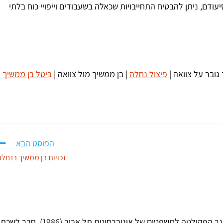
עודם, ניתן להבטיח התחייבויות שכאלה בשעבודים וייפויי כוח בלתי
גובר על צוואה |
פיצול נחלה
| בן ממשיך מול צוואה |
ביטל בן ממשיך
|
הפוסט הבא
זכויות בן ממשיך בנחלה
עו"ד גד שטילמן, מייסד ויו"ר המשרד. בוגר הפקולטה למשפטים של אוניברסיטת תל אביב (1986), חבר לשכת