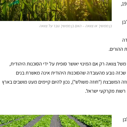
בתקנות רשם האגודות השיתופיות (חברות) התשל"ג – 1973,
בן
בן ממשיך או צוואה – האם בן ממשיך גובר על צוואה
דה
 ההורים.
 משל צוואה רק אם המינוי יאושר סופית על ידי הסוכנות היהודית,
ר שכזה נובע מהעובדה שהסוכנות היהודית אינה מאשרת בנים
ה המשבצת ("חוזה משולש"), נכון להיום קיימים מעט מושבים בארץ
ן רשות מקרקעי ישראל.
בן