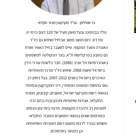
גד שטילמן - עו"ד מקרקעין מגזר חקלאי
נולד בבנימינה ובעל משק פעיל של 120 דונם כרמי יין
ופרדס. כיום תושב מושב אביחיל ושימש גם כיו"ר
האגודה והועד המקומי. טייס לשעבר בחיל האוויר ושרת
גם כתובע בפרקליטות ח"א. בוגר הפקולטה למשפטים
באוניברסיטת תל אביב (1986). חבר בלשכת עורכי הדין
בישראל משנת 1988. שימש כיו"ר מרכז התאחדות
האיכרים בישראל בשנים 2007-2012. בעל ניסיון רב
גווני בתחומי המשפט המסחרי, דיני המקרקעין ובמיוחד
בנושאי רשות מקרקעי ישראל, מושבים, קיבוצים, המגזר
החקלאי, אגודות שיתופיות ותכנון ובניה בהם זכה
למוניטין רב ולהכרה מקצועית. מרצה בימי עיון וכנסים
בפורומים שונים בנושאי המושבים והמגזר החקלאי.
משמש כבורר לרבות מטעם רשם האגודות השיתופיות
וכן כמגשר בסכסוכים.