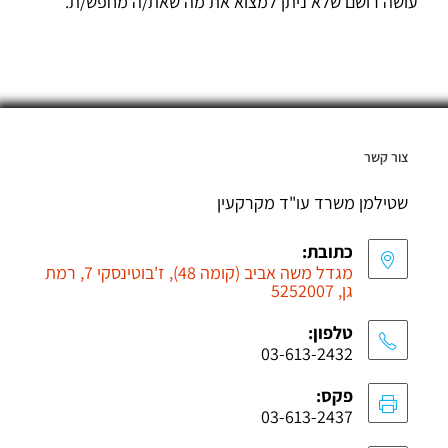
עושה רושם שלא ניתן למצוא את מה שאת/ה מחפש/ת.
צור קשר
שטילמן משרד עו"ד מקרקעין
כתובת:
מגדל משה אביב (קומה 48), ז'בוטינסקי 7, רמת
גן, 5252007
טלפון:
03-613-2432
פקס:
03-613-2437